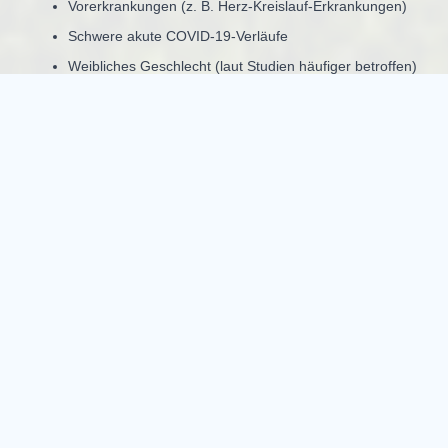
Vorerkrankungen (z. B. Herz-Kreislauf-Erkrankungen)
Schwere akute COVID-19-Verläufe
Weibliches Geschlecht (laut Studien häufiger betroffen)
Mehrfache Infektionen
Dennoch sind auch junge und zuvor gesunde Menschen
betroffen, was Long Covid besonders unberechenbar macht.
Diagnose von Long Covid
Die Diagnose ist oft schwierig, da es keinen einzelnen Test gibt,
der Long Covid eindeutig nachweist. Stattdessen basiert sie auf:
Anamnese (Krankengeschichte)
Ausschluss anderer Erkrankungen
Körperliche Untersuchungen
Labor- und Bildgebungstests
Ärzte achten besonders darauf, ob die Beschwerden in zeitlichem