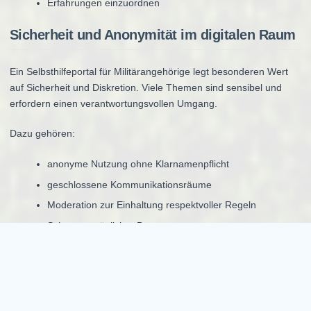
Erfahrungen einzuordnen
Sicherheit und Anonymität im digitalen Raum
Ein Selbsthilfeportal für Militärangehörige legt besonderen Wert
auf Sicherheit und Diskretion. Viele Themen sind sensibel und
erfordern einen verantwortungsvollen Umgang.
Dazu gehören:
anonyme Nutzung ohne Klarnamenpflicht
geschlossene Kommunikationsräume
Moderation zur Einhaltung respektvoller Regeln
Schutz persönlicher Daten
Diese Maßnahmen unterstützen eine vertrauensvolle Atmosphäre.
Für wen ist das Bundeswehr Forum und
Bundesheer Forum geeignet?