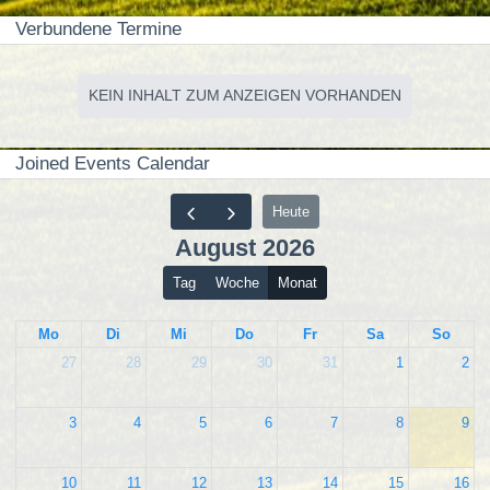
Verbundene Termine
KEIN INHALT ZUM ANZEIGEN VORHANDEN
Joined Events Calendar
Heute
August 2026
Tag
Woche
Monat
Mo
Di
Mi
Do
Fr
Sa
So
27
28
29
30
31
1
2
3
4
5
6
7
8
9
10
11
12
13
14
15
16