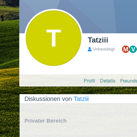
T
Tatziii
M
V
Unbestätigt
Profil
Details
Freund
Diskussionen von
Tatziii
Privater Bereich