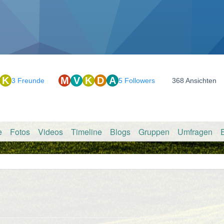
K
M
V
K
D
A
3 Freunde
5 Followers
368 Ansichten
e
Fotos
Videos
Timeline
Blogs
Gruppen
Umfragen